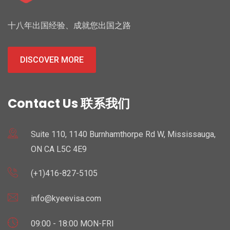
十八年出国经验、成就您出国之路
DISCOVER MORE
Contact Us 联系我们
Suite 110, 1140 Burnhamthorpe Rd W, Mississauga,
ON CA L5C 4E9
(+1)416-827-5105
info@kyeevisa.com
09:00 - 18:00 MON-FRI